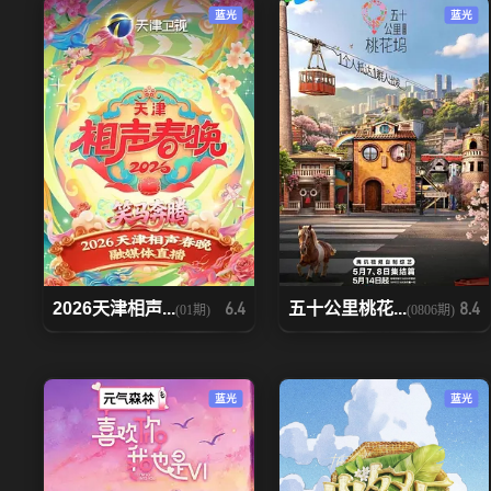
蓝光
蓝光
2026天津相声...
五十公里桃花...
6.4
8.4
(01期)
(0806期)
蓝光
蓝光