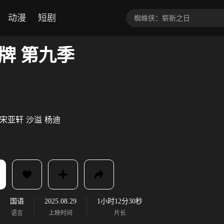
动漫
短剧
牌 第九季
宋亚轩
沙溢
杨迪
国语
2025.08.29
1小时12分30秒
语言
上映时间
片长