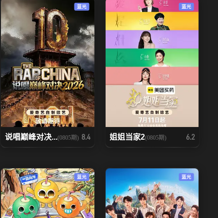
蓝光
蓝光
说唱巅峰对决...
姐姐当家2
8.4
6.2
(0805期)
(0805期)
蓝光
蓝光