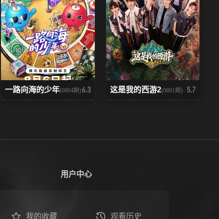
一路向海的少年
这是我的西游2
6.3
5.7
(0804期)
(0801期)
用户中心
我的收藏
观看历史