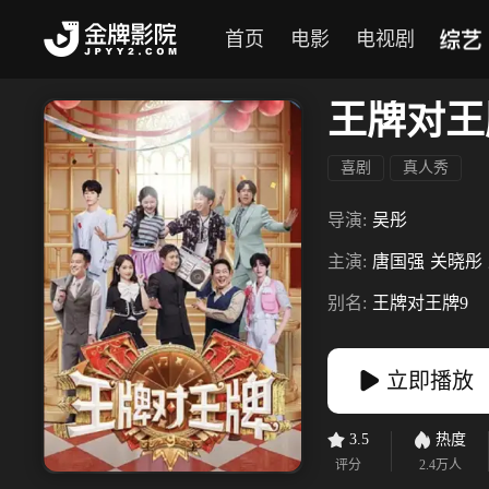
综艺
首页
电影
电视剧
王牌对王
喜剧
真人秀
导演:
吴彤
主演:
唐国强
关晓彤
别名:
王牌对王牌9
立即播放
3.5
热度
评分
2.4万
人