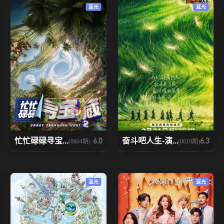
蓝光
蓝光
忙忙碌碌寻宝...
奋斗吧人生-演...
6.0
6.3
(0804期)
(0610期)
蓝光
蓝光