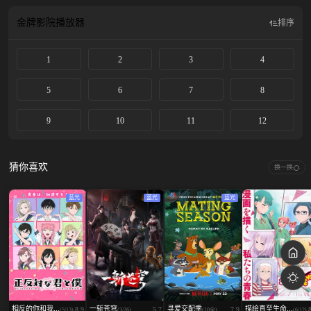
金牌影院
播放器
排序
1
2
3
4
5
6
7
8
9
10
11
12
猜你喜欢
换一换
蓝光
蓝光
蓝光
相反的你和我...
一斩苍穹
寻爱交配季
描绘直至生命...
8.9
5.7
7.9
(5/13)
(3/26)
(10全)
(6/12)