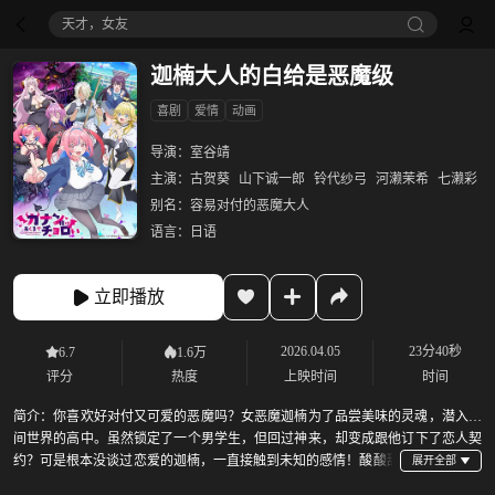
天才，女友
迦楠大人的白给是恶魔级
喜剧
爱情
动画
导演：
室谷靖
主演：
古贺葵
山下诚一郎
铃代纱弓
河濑茉希
七濑彩
别名：
容易对付的恶魔大人
语言：
日语
立即播放
2026.04.05
23分40秒
6.7
1.6万
评分
热度
上映时间
时间
简介：
你喜欢好对付又可爱的恶魔吗？女恶魔迦楠为了品尝美味的灵魂，潜入人
间世界的高中。虽然锁定了一个男学生，但回过神来，却变成跟他订下了恋人契
约？可是根本没谈过恋爱的迦楠，一直接触到未知的感情！酸酸甜
甜的青春与搞笑的风暴！纯真恶魔好对付又可爱的初恋爱情喜剧，开始啰！